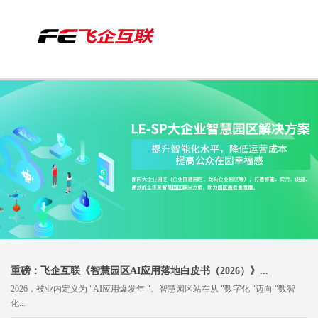
More
重磅：飞企互联《智慧园区AI应用落地白皮书（2026）》...
2026，被业内定义为 "AI应用爆发年 "。智慧园区站在从 "数字化 "迈向 "数智
化...