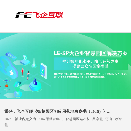
More
重磅：飞企互联《智慧园区AI应用落地白皮书（2026）》...
2026，被业内定义为 "AI应用爆发年 "。智慧园区站在从 "数字化 "迈向 "数智
化...