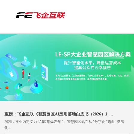
More
重磅：飞企互联《智慧园区AI应用落地白皮书（2026）》...
2026，被业内定义为 "AI应用爆发年 "。智慧园区站在从 "数字化 "迈向 "数智
化...